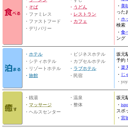
・
美
・
そば
・
うどん
った
・ファミレス
・
レストラン
・
ホ
・ファストフード
・
カフェ
検索
・デリバリー
・
食
ング
・
ホテル
・ビジネスホテル
坂元
予約
・シティホテル
・カプセルホテル
・
楽
・リゾートホテル
・
ラブホテル
・
じ
・
旅館
・民宿
・yoy
・銭湯
・温泉
坂元
・
マッサージ
・整体
・
is
スポ
・ヘルスセンター
・
宮