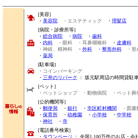
[美容]
・
美容院
・エステティック
・
理髪店
[病院・診療所等]
・
総合病院
・
病院
・
歯科
・
内科
・眼科
・耳鼻咽喉科
・
皮膚科
・神経、精神科
・
外科
・
整形外科
・形
・
薬局
[駐車場]
・コインパーキング
・
三井のリパーク
： 坂元駅周辺の時間貸駐
[ペット]
・ペットショップ
・動物病院
・ペット葬
[公的機関等]
・
郵便局
・
銀行
・
市区町村機関
・図書
・
保育所
・
幼稚園
・
小学校
・
中学校
・
神社
・
寺
[電話番号検索]
・
タウンページ
： 全国1,100万件のお店