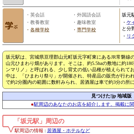
・英会話
・外国語会話
坂元
・教養教室
・趣味教室
・
ケ
と分
・
各種学校
・
専門学校
・
リ
坂元駅は、宮城県亘理郡山元町坂元字町東にあるJR常磐線
山元ひまわり畑があります。そこは、約5.5haの敷地に約1
ンマリノ」と呼ばれる、少し背丈の低い品種が植えられて
中は、「ひまわり祭り」が開催され、特産品の販売が行わ
で約2分圏内の範囲に数軒みられ、居酒屋は車で約3分の所
見つけた!jp 地域版
●
駅周辺のあなたのお店を紹介します。掲載に
「坂元駅」周辺の
駅周辺の情報
:
居酒屋・ホテルなど