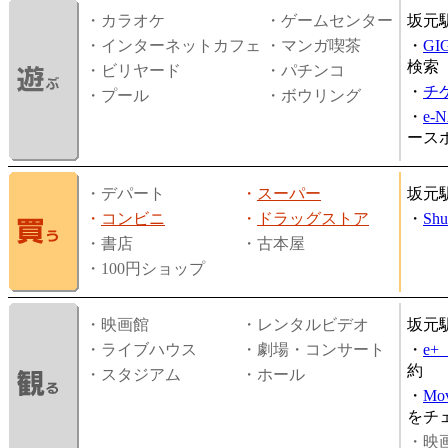
・カラオケ
・ゲームセンター
坂元
・インターネットカフェ
・マンガ喫茶
・
GI
検索
・ビリヤード
・パチンコ
・
チ
・プール
・ボウリング
・
e-
ース
・デパート
・
スーパー
坂元
・
コンビニ
・
ドラッグストア
・
Shu
・書店
・古本屋
・100円ショップ
・映画館
・レンタルビデオ
坂元
・ライブハウス
・劇場・コンサート
・
e
約
・スタジアム
・ホール
・
Mov
をチ
・映画