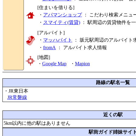
[住まいを借りる]
・
アパマンショップ
： こだわり検索メニュ
・
スマイティ(賃貸)
： 駅周辺の賃貸物件を
[アルバイト]
・
マッハバイト
： 坂元駅周辺のアルバイト
・
fromA
：
アルバイト求人情報
[地図]
・
Google Map
・
Mapion
路線の駅名一覧
・JR東日本
JR常磐線
近くの駅
5km以内に他の駅はありません
駅街ガイド姉妹サイ