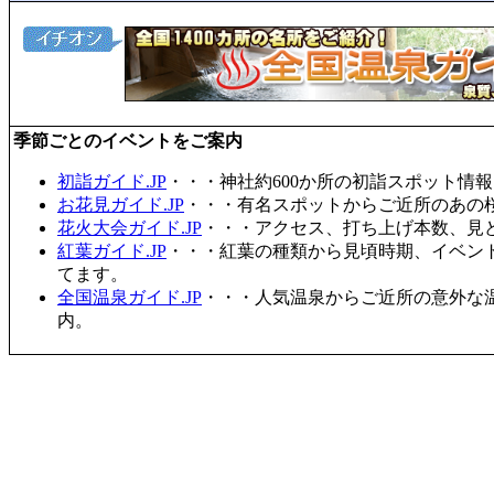
季節ごとのイベントをご案内
初詣ガイド.JP
・・・神社約600か所の初詣スポット情
お花見ガイド.JP
・・・有名スポットからご近所のあの桜
花火大会ガイド.JP
・・・アクセス、打ち上げ本数、見
紅葉ガイド.JP
・・・紅葉の種類から見頃時期、イベン
てます。
全国温泉ガイド.JP
・・・人気温泉からご近所の意外な
内。