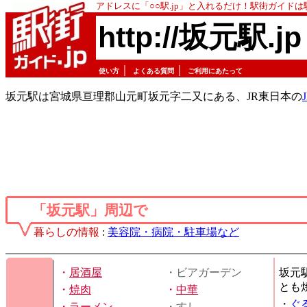
アドレスに「○○駅.jp」と入れるだけ！駅街ガイド
http://坂元駅.jp
｜
｜
使い方
よくある質問
ご利用にあたって
坂元駅は宮城県亘理郡山元町坂元字二又にある、JR東日本の
「坂元駅」周辺で
暮らしの情報
:
美容院・病院・駐車場など
・
居酒屋
・ビアガーデン
坂元
とも
・
焼肉
・
中華
・
ぐ
・
ラーメン
・すし